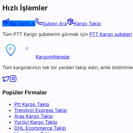
Hızlı İşlemler
Yol Tarifi Al
Şubeyi Ara
Kargo Takip
Tüm
PTT Kargo
şubelerini görmek için
PTT Kargo
şubeleri
KargomNerede
Tüm kargolarınızı tek bir yerden takip edin, anlık bildirimler
Popüler Firmalar
Ptt Kargo Takip
Trendyol Express Takip
Aras Kargo Takip
Yurtiçi Kargo Takip
DHL Ecommerce Takip