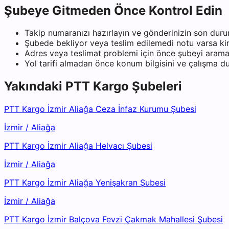
Şubeye Gitmeden Önce Kontrol Edin
Takip numaranızı hazırlayın ve gönderinizin son duru
Şubede bekliyor veya teslim edilemedi notu varsa kiml
Adres veya teslimat problemi için önce şubeyi arama
Yol tarifi almadan önce konum bilgisini ve çalışma 
Yakındaki
PTT Kargo
Şubeleri
PTT Kargo İzmir Aliağa Ceza İnfaz Kurumu Şubesi
İzmir
/
Aliağa
PTT Kargo İzmir Aliağa Helvacı Şubesi
İzmir
/
Aliağa
PTT Kargo İzmir Aliağa Yenişakran Şubesi
İzmir
/
Aliağa
PTT Kargo İzmir Balçova Fevzi Çakmak Mahallesi Şubesi