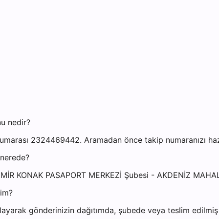
u nedir?
umarası 2324469442. Aramadan önce takip numaranızı hazır 
 nerede?
i: İZMİR KONAK PASAPORT MERKEZİ Şubesi - AKDENİZ MA
yim?
ayarak gönderinizin dağıtımda, şubede veya teslim edilmiş o