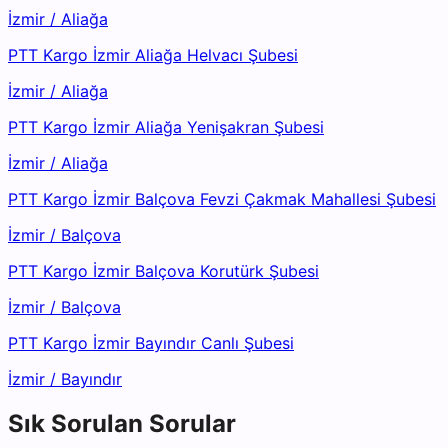
İzmir
/
Aliağa
PTT Kargo İzmir Aliağa Helvacı Şubesi
İzmir
/
Aliağa
PTT Kargo İzmir Aliağa Yenişakran Şubesi
İzmir
/
Aliağa
PTT Kargo İzmir Balçova Fevzi Çakmak Mahallesi Şubesi
İzmir
/
Balçova
PTT Kargo İzmir Balçova Korutürk Şubesi
İzmir
/
Balçova
PTT Kargo İzmir Bayındır Canlı Şubesi
İzmir
/
Bayındır
Sık Sorulan Sorular