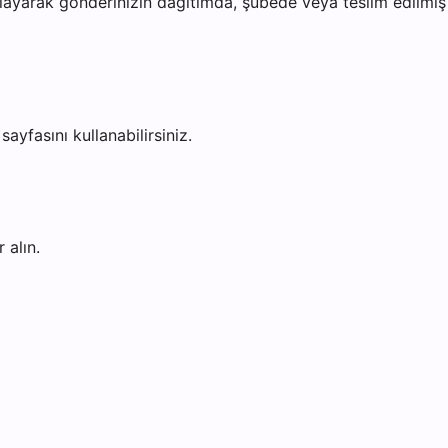
ayarak gönderinizin dağıtımda, şubede veya teslim edilmiş o
sayfasını kullanabilirsiniz.
 alın.