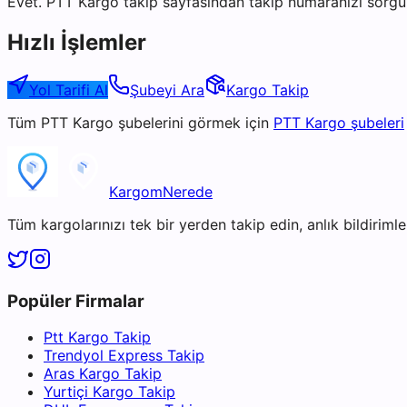
Evet. PTT Kargo takip sayfasından takip numaranızı sorgul
Hızlı İşlemler
Yol Tarifi Al
Şubeyi Ara
Kargo Takip
Tüm
PTT Kargo
şubelerini görmek için
PTT Kargo
şubeleri
KargomNerede
Tüm kargolarınızı tek bir yerden takip edin, anlık bildirimler
Popüler Firmalar
Ptt Kargo Takip
Trendyol Express Takip
Aras Kargo Takip
Yurtiçi Kargo Takip