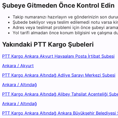
Şubeye Gitmeden Önce Kontrol Edin
Takip numaranızı hazırlayın ve gönderinizin son duru
Şubede bekliyor veya teslim edilemedi notu varsa kiml
Adres veya teslimat problemi için önce şubeyi arama
Yol tarifi almadan önce konum bilgisini ve çalışma 
Yakındaki
PTT Kargo
Şubeleri
PTT Kargo Ankara Akyurt Havaalanı Posta İrtibat Şubesi
Ankara
/
Akyurt
PTT Kargo Ankara Altındağ Adliye Sarayı Merkezi Şubesi
Ankara
/
Altındağ
PTT Kargo Ankara Altındağ Alibey Tahsilat Acenteliği Şub
Ankara
/
Altındağ
PTT Kargo Ankara Altındağ Ankara Büyükşehir Belediyesi 