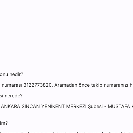
onu nedir?
 numarası 3122773820. Aramadan önce takip numaranızı hazı
si nerede?
resi: ANKARA SİNCAN YENİKENT MERKEZİ Şubesi - MUSTA
yim?