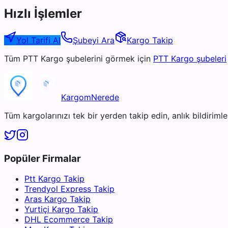
Hızlı İşlemler
Yol Tarifi Al
Şubeyi Ara
Kargo Takip
Tüm
PTT Kargo
şubelerini görmek için
PTT Kargo
şubeleri
KargomNerede
Tüm kargolarınızı tek bir yerden takip edin, anlık bildirimler
Popüler Firmalar
Ptt Kargo Takip
Trendyol Express Takip
Aras Kargo Takip
Yurtiçi Kargo Takip
DHL Ecommerce Takip