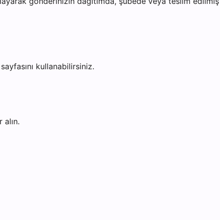
ayarak gönderinizin dağıtımda, şubede veya teslim edilmiş o
sayfasını kullanabilirsiniz.
 alın.