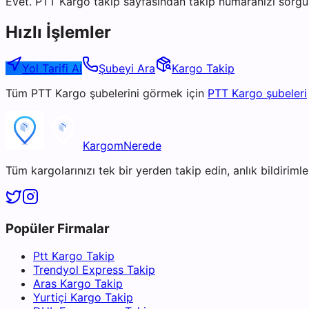
Evet. PTT Kargo takip sayfasından takip numaranızı sorgul
Hızlı İşlemler
Yol Tarifi Al
Şubeyi Ara
Kargo Takip
Tüm
PTT Kargo
şubelerini görmek için
PTT Kargo
şubeleri
KargomNerede
Tüm kargolarınızı tek bir yerden takip edin, anlık bildirimler
Popüler Firmalar
Ptt Kargo Takip
Trendyol Express Takip
Aras Kargo Takip
Yurtiçi Kargo Takip