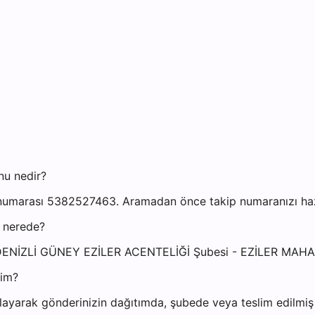
nu nedir?
 numarası 5382527463. Aramadan önce takip numaranızı hazır
i nerede?
si: DENİZLİ GÜNEY EZİLER ACENTELİĞİ Şubesi - EZİLER MA
yim?
ayarak gönderinizin dağıtımda, şubede veya teslim edilmiş o