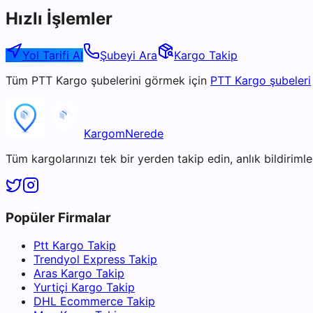
Hızlı İşlemler
Yol Tarifi Al
Şubeyi Ara
Kargo Takip
Tüm
PTT Kargo
şubelerini görmek için
PTT Kargo
şubeleri
KargomNerede
Tüm kargolarınızı tek bir yerden takip edin, anlık bildirimler
Popüler Firmalar
Ptt Kargo Takip
Trendyol Express Takip
Aras Kargo Takip
Yurtiçi Kargo Takip
DHL Ecommerce Takip